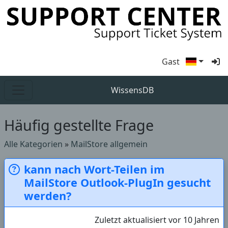
Gast
WissensDB
Häufig gestellte Frage
Alle Kategorien
»
MailStore allgemein
kann nach Wort-Teilen im
MailStore Outlook-PlugIn gesucht
werden?
Zuletzt aktualisiert vor 10 Jahren