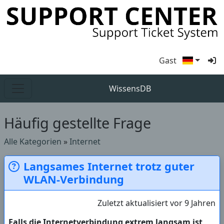
Gast
WissensDB
Häufig gestellte Frage
Alle Kategorien
»
Internet
Langsames Internet trotz guter
WLAN-Verbindung
Zuletzt aktualisiert vor 9 Jahren
Falls die Internetverbindung extrem langsam ist,