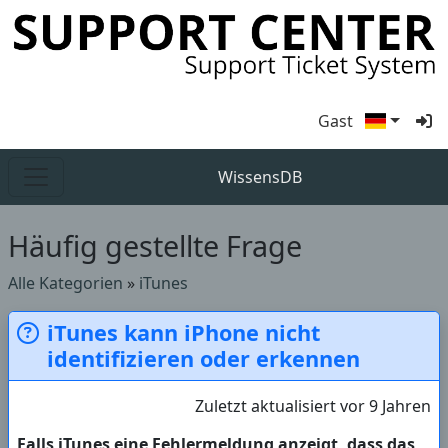
Gast
WissensDB
Häufig gestellte Frage
Alle Kategorien
»
iTunes
iTunes kann iPhone nicht
identifizieren oder erkennen
Zuletzt aktualisiert vor 9 Jahren
Falls iTunes eine Fehlermeldung anzeigt, dass das