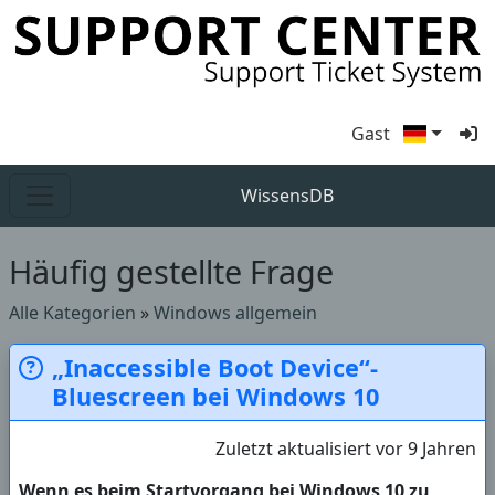
Gast
WissensDB
Häufig gestellte Frage
Alle Kategorien
»
Windows allgemein
„Inaccessible Boot Device“-
Bluescreen bei Windows 10
Zuletzt aktualisiert vor 9 Jahren
Wenn es beim Startvorgang bei Windows 10 zu