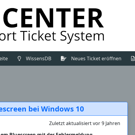
(Aktuell)
eite
WissensDB
Neues Ticket eröffnen
uescreen bei Windows 10
Zuletzt aktualisiert vor 9 Jahren
nem Bluescreen mit der Fehlermeldung