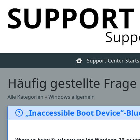
Support-Center-Starts
Häufig gestellte Frage
Alle Kategorien
»
Windows allgemein
„Inaccessible Boot Device“-Bl
Wenn es beim Startvorgang bei Windows 10 zu ei