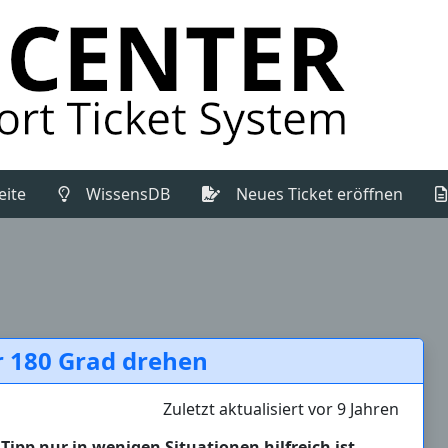
(Aktuell)
eite
WissensDB
Neues Ticket eröffnen
r 180 Grad drehen
Zuletzt aktualisiert vor 9 Jahren
pp nur in wenigen Situationen hilfreich ist.