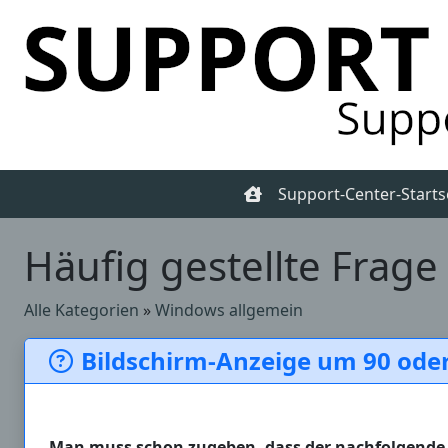
Support-Center-Starts
Häufig gestellte Frage
Alle Kategorien
»
Windows allgemein
Bildschirm-Anzeige um 90 ode
Man muss schon zugeben, dass der nachfolgende Ti