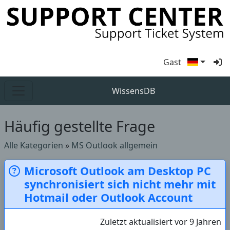
Gast
WissensDB
Häufig gestellte Frage
Alle Kategorien
»
MS Outlook allgemein
Microsoft Outlook am Desktop PC
synchronisiert sich nicht mehr mit
Hotmail oder Outlook Account
Zuletzt aktualisiert vor 9 Jahren