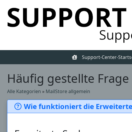
Support-Center-Starts
Häufig gestellte Frage
Alle Kategorien
»
MailStore allgemein
Wie funktioniert die Erweitert