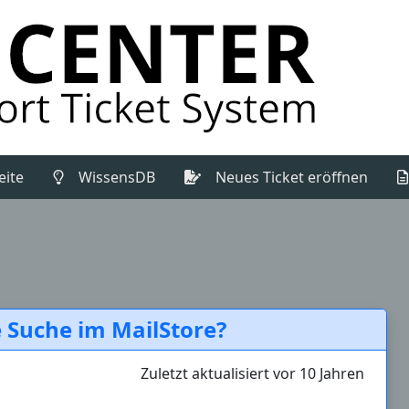
(Aktuell)
eite
WissensDB
Neues Ticket eröffnen
e Suche im MailStore?
Zuletzt aktualisiert vor 10 Jahren