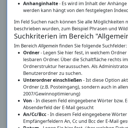
Anhanginhalte
- Es wird im Inhalt der Anhäng
werden kann hängt von den festgelegten Indexo
Im Feld Suchen nach können Sie alle Möglichkeiten 
beschrieben wurden, zum Beispiel Phrasen und Wild
Suchkriterien im Bereich "Allgemei
Im Bereich
Allgemein
finden Sie folgende Suchfelder:
Ordner
- Legen Sie hier fest, in welchem Ordner
lesbaren Ordner. Über die Schaltfläche rechts i
Ordnerstruktur heraussuchen. Als Administrator 
Benutzerordner zu suchen.
Unterordner einschließen
- Ist diese Option ak
Ordner (z.B. Posteingang), sondern auch in alle
2007/Gewinnoptimierung)
Von
- In diesem Feld eingegebene Wörter bzw. E
Absenderfeld der E-Mail gesucht
An/Cc/Bcc
- In diesem Feld eingegebene Wörter 
Empfängerfeldern An, Cc und Bcc der E-Mail ge
Datum
- Legen Sie hier fest, über welchen Datu