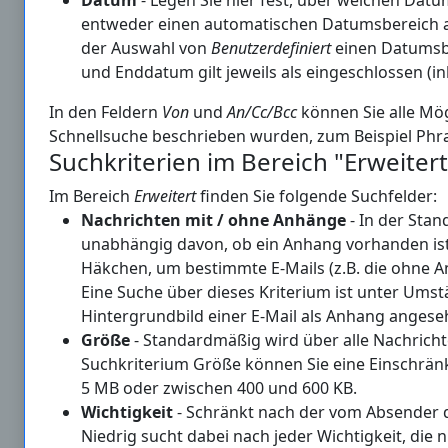
entweder einen automatischen Datumsbereich a
der Auswahl von
Benutzerdefiniert
einen Datumsbe
und Enddatum gilt jeweils als eingeschlossen (ink
In den Feldern
Von
und
An/Cc/Bcc
können Sie alle Mög
Schnellsuche beschrieben wurden, zum Beispiel Phr
Suchkriterien im Bereich "Erweitert
Im Bereich
Erweitert
finden Sie folgende Suchfelder:
Nachrichten mit / ohne Anhänge
- In der Stan
unabhängig davon, ob ein Anhang vorhanden ist 
Häkchen, um bestimmte E-Mails (z.B. die ohne 
Eine Suche über dieses Kriterium ist unter Ums
Hintergrundbild einer E-Mail als Anhang anges
Größe
- Standardmäßig wird über alle Nachrich
Suchkriterium Größe können Sie eine Einschrän
5 MB oder zwischen 400 und 600 KB.
Wichtigkeit
- Schränkt nach der vom Absender de
Niedrig sucht dabei nach jeder Wichtigkeit, die 