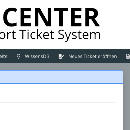
(Aktuell)
eite
WissensDB
Neues Ticket eröffnen